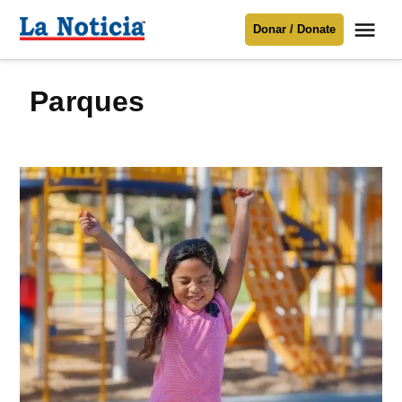
Saltar
Me
Donar / Donate
al
La
Noticia
contenido
parques
Para mantenerte informado necesitamos
tu apoyo
.
Donar