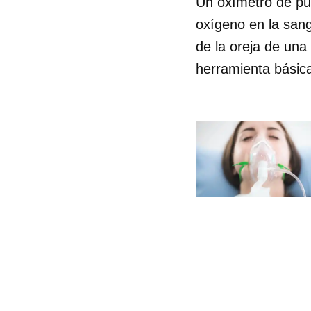
Un oxímetro de pul
oxígeno en la sang
de la oreja de una
herramienta básic