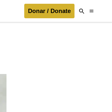
Donar / Donate
Open
Search