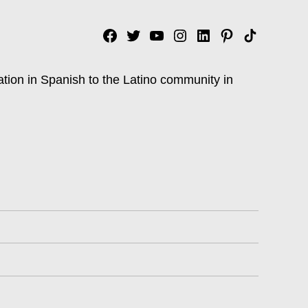
Facebook
Twitter
YouTube
Instagram
Linkedin
Pinterest
Tik
tok
ation in Spanish to the Latino community in