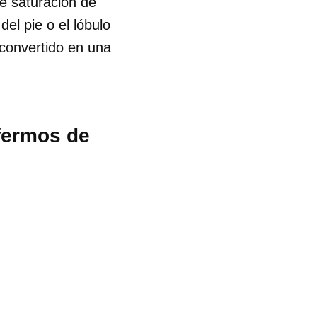
de saturación de
el pie o el lóbulo
 convertido en una
nfermos de