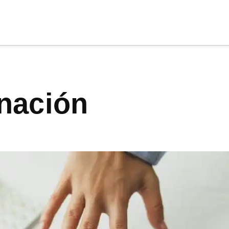
cia
tu apoyo
.
enación
Donar