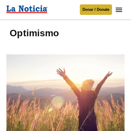
Saltar
Me
Donar / Donate
al
La
Noticia
contenido
optimismo
Para mantenerte informado necesitamos
tu apoyo
.
Donar