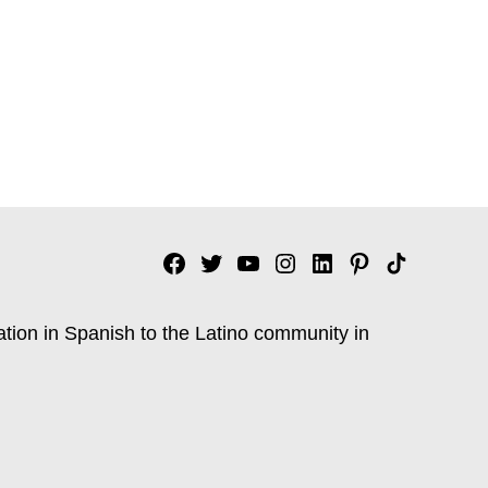
Facebook
Twitter
YouTube
Instagram
Linkedin
Pinterest
Tik
tok
ation in Spanish to the Latino community in