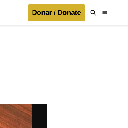
Donar / Donate
Open
Search