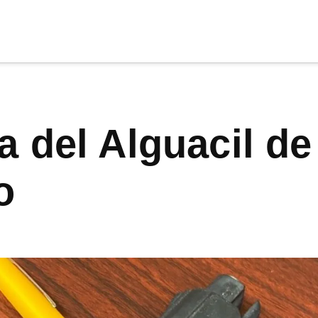
cia
tu apoyo
.
Donar
o