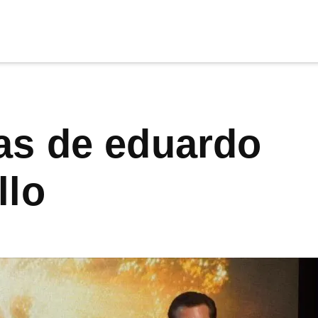
cia
tu apoyo
.
Donar
llo