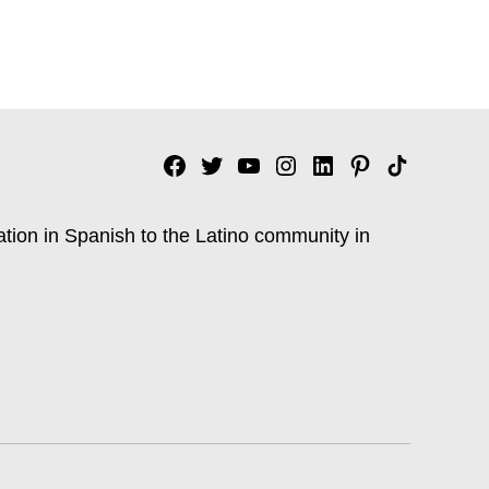
Facebook
Twitter
YouTube
Instagram
Linkedin
Pinterest
Tik
tok
ation in Spanish to the Latino community in