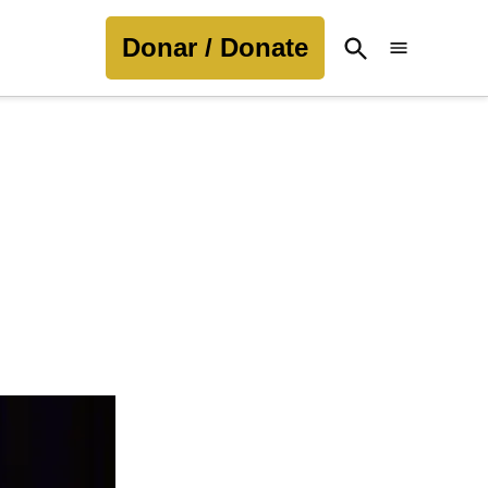
Donar / Donate
Open
Search