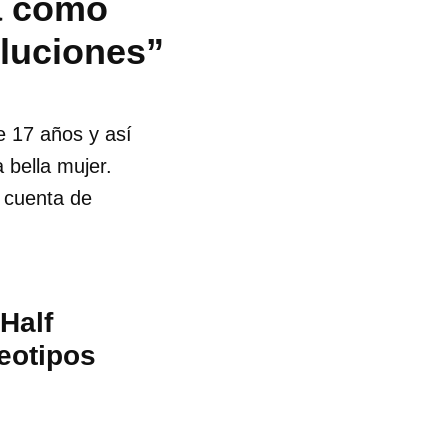
a como
oluciones”
e 17 años y así
 bella mujer.
 cuenta de
Half
reotipos