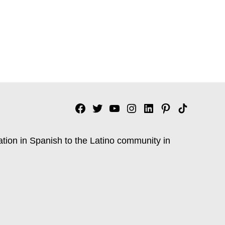
Facebook
Twitter
YouTube
Instagram
Linkedin
Pinterest
Tik
tok
ation in Spanish to the Latino community in