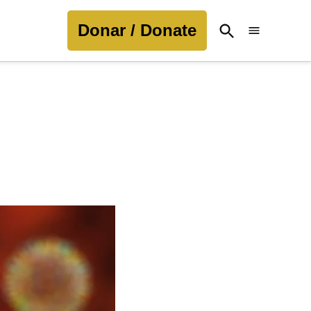
Donar / Donate
Open
Search