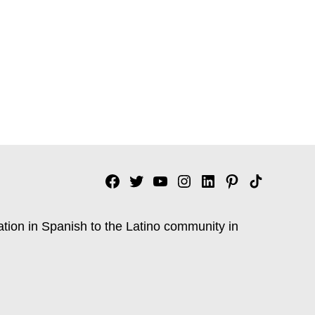
Facebook
Twitter
YouTube
Instagram
Linkedin
Pinterest
Tik
tok
ation in Spanish to the Latino community in