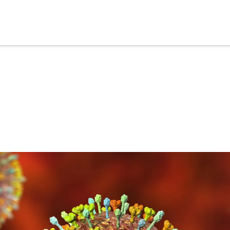
cia
tu apoyo
.
Donar