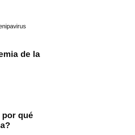
enipavirus
emia de la
y por qué
ia?