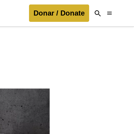
Donar / Donate
Open
Search