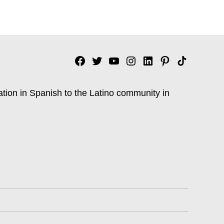
Facebook
Twitter
YouTube
Instagram
Linkedin
Pinterest
Tik
tok
ation in Spanish to the Latino community in