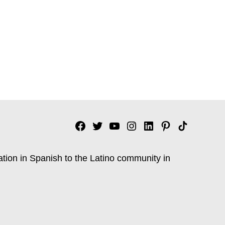
Facebook
Twitter
YouTube
Instagram
Linkedin
Pinterest
Tik
tok
ation in Spanish to the Latino community in