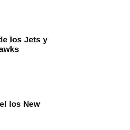
e los Jets y
hawks
el los New