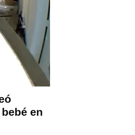
peó
u bebé en