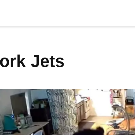
cia
tu apoyo
.
York Jets
Donar