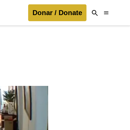
Donar / Donate
Open
Search