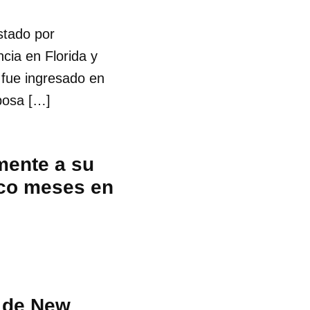
stado por
cia en Florida y
 fue ingresado en
posa […]
mente a su
nco meses en
e de New