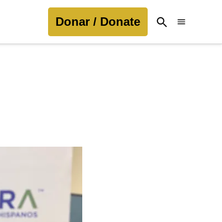
Donar / Donate
Open
Search