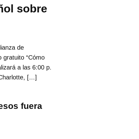
ñol sobre
lianza de
o gratuito “Cómo
lizará a las 6:00 p.
harlotte, […]
esos fuera