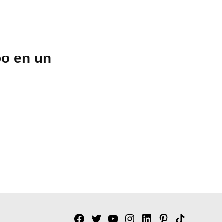
po en un
Facebook
Twitter
YouTube
Instagram
Linkedin
Pinterest
Tik