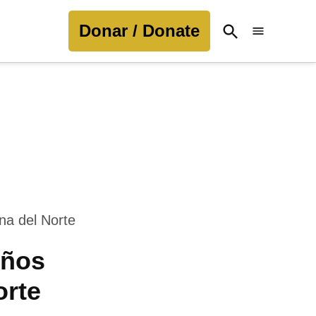
Donar / Donate
Open
Search
iños
orte