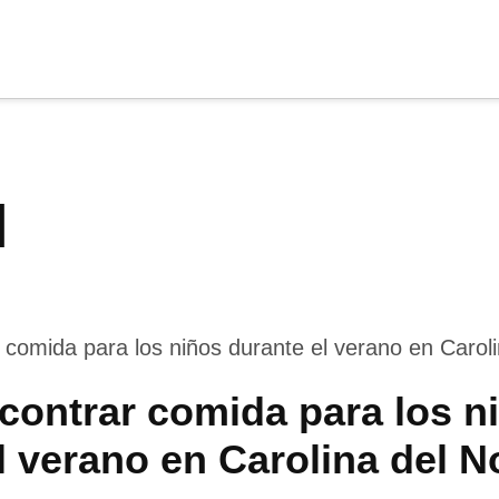
cia
tu apoyo
.
I
Donar
ontrar comida para los n
l verano en Carolina del N