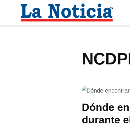
Saltar
al
La
contenido
Noti
Para mantenerte informado necesitamos
NCDP
Dónde enc
durante e