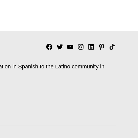
Facebook
Twitter
YouTube
Instagram
Linkedin
Pinterest
Tik
tok
ation in Spanish to the Latino community in