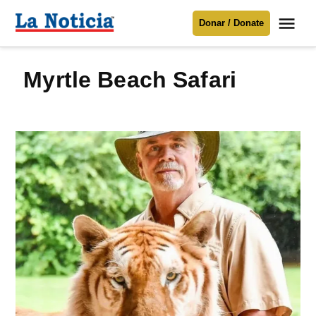
Saltar
Me
Donar / Donate
al
La
Noticia
contenido
Myrtle Beach Safari
Para mantenerte informado necesitamos
tu apoyo
.
Donar