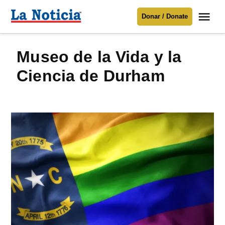
Saltar
Me
Donar / Donate
al
La
Noticia
contenido
Museo de la Vida y la
Para mantenerte informado necesitamos
tu apoyo
.
Ciencia de Durham
Donar