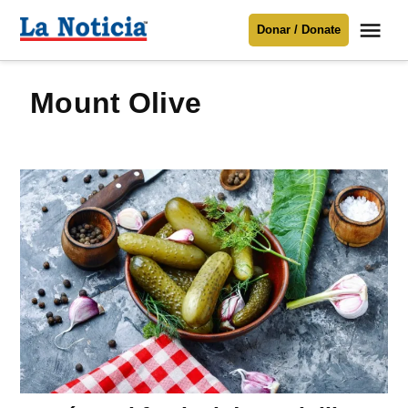
Saltar
Me
Donar / Donate
al
La
Noticia
contenido
Mount Olive
Para mantenerte informado necesitamos
tu apoyo
.
Donar