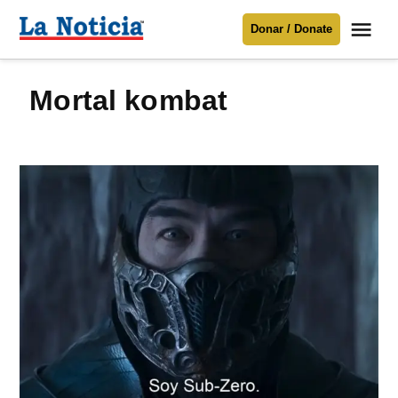
Saltar
Me
Donar / Donate
al
La
Noticia
contenido
mortal kombat
Para mantenerte informado necesitamos
tu apoyo
.
Donar