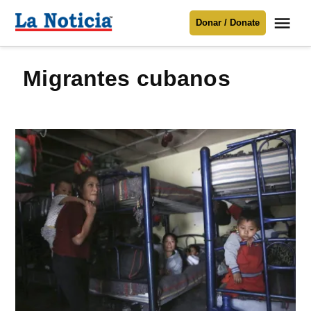
Saltar
Me
Donar / Donate
al
La
Noticia
contenido
migrantes cubanos
Para mantenerte informado necesitamos
tu apoyo
.
Donar