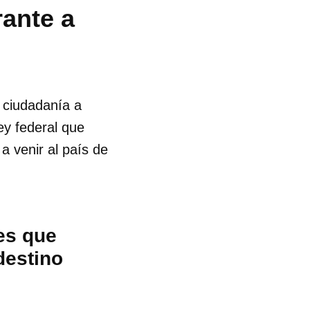
rante a
 ciudadanía a
ey federal que
a venir al país de
es que
destino