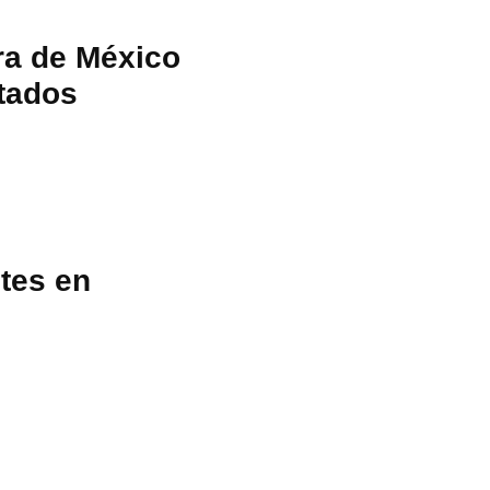
ra de México
stados
tes en