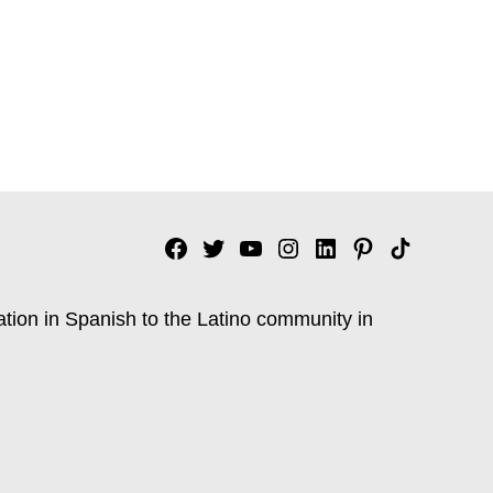
Facebook
Twitter
YouTube
Instagram
Linkedin
Pinterest
Tik
tok
ation in Spanish to the Latino community in