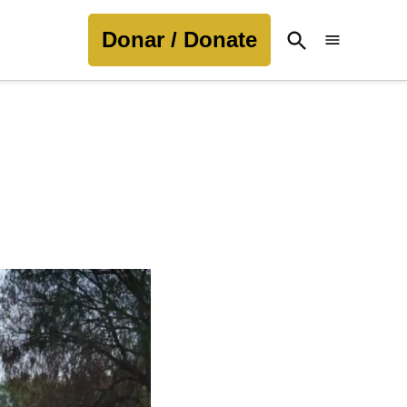
Donar / Donate
Open
Search