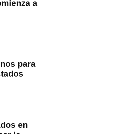
omienza a
anos para
stados
ados en