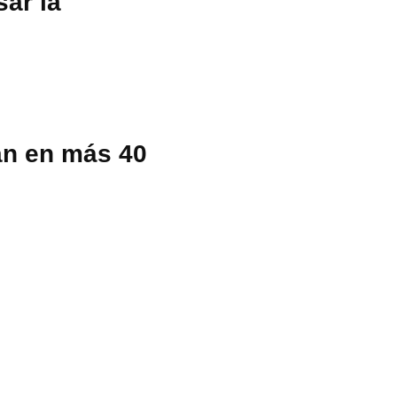
ar la
an en más 40