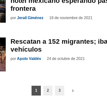
hotel mexicano esperando pas
frontera
por
Jeralí Giménez
18 de noviembre de 2021
Rescatan a 152 migrantes; ib
vehículos
por
Apolo Valdés
24 de octubre de 2021
ón
1
2
3