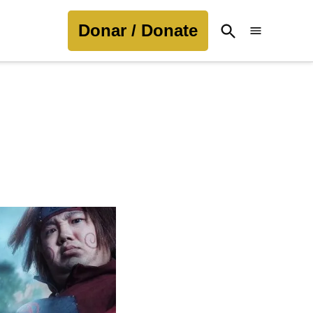
Donar / Donate
Open
Search