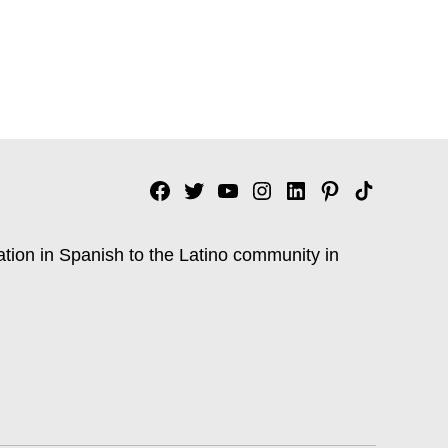
Facebook
Twitter
YouTube
Instagram
Linkedin
Pinterest
Tik
tok
ation in Spanish to the Latino community in