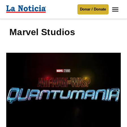
Saltar
Me
Donar / Donate
al
La
Noticia
contenido
Marvel Studios
Para mantenerte informado necesitamos
tu apoyo
.
Donar