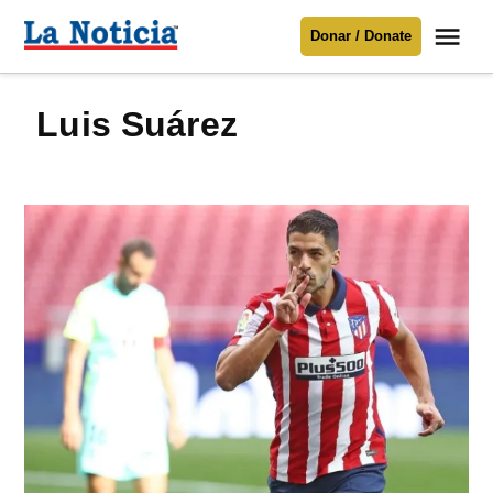
Saltar
Me
Donar / Donate
al
La
Noticia
contenido
Luis Suárez
Para mantenerte informado necesitamos
tu apoyo
.
Donar