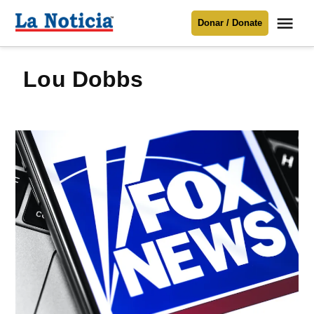
Saltar
Me
Donar / Donate
al
La
Noticia
contenido
Lou Dobbs
Para mantenerte informado necesitamos
tu apoyo
.
Donar