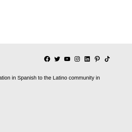
Facebook
Twitter
YouTube
Instagram
Linkedin
Pinterest
Tik
tok
ation in Spanish to the Latino community in