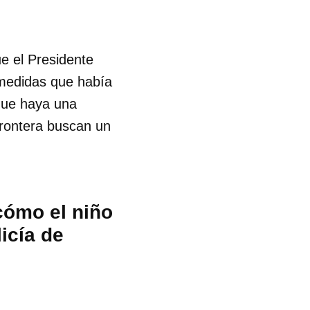
e el Presidente
 medidas que había
que haya una
frontera buscan un
cómo el niño
licía de