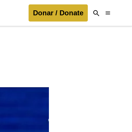
Donar / Donate
Open
Search