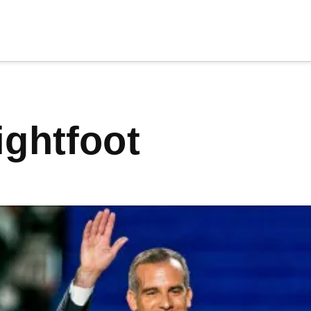
cia
tu apoyo
.
Lightfoot
Donar