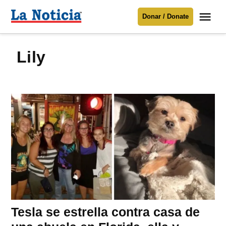
Saltar
Me
Donar / Donate
al
La
Noticia
contenido
lily
Para mantenerte informado necesitamos
tu apoyo
.
Donar
Tesla se estrella contra casa de