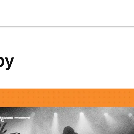
cia
tu apoyo
.
aby
Donar