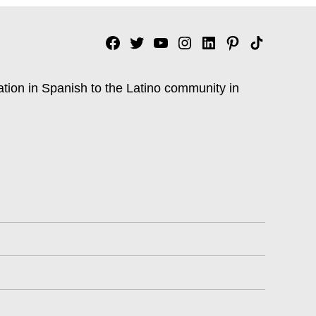
Facebook
Twitter
YouTube
Instagram
Linkedin
Pinterest
Tik
tok
ation in Spanish to the Latino community in