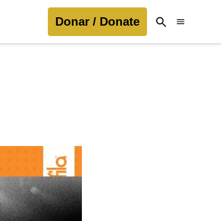
Donar / Donate
Open
Search