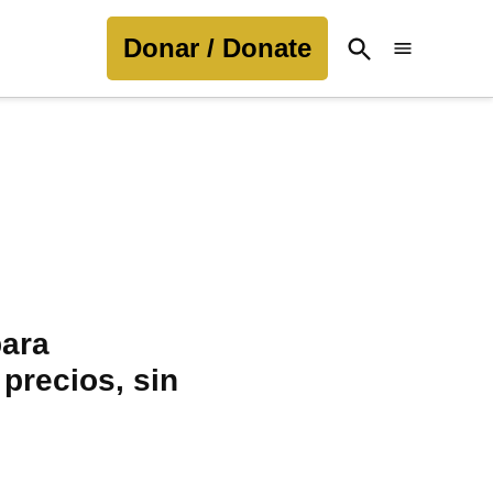
Donar / Donate
Open
Search
para
 precios, sin