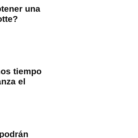
btener una
otte?
nos tiempo
anza el
 podrán