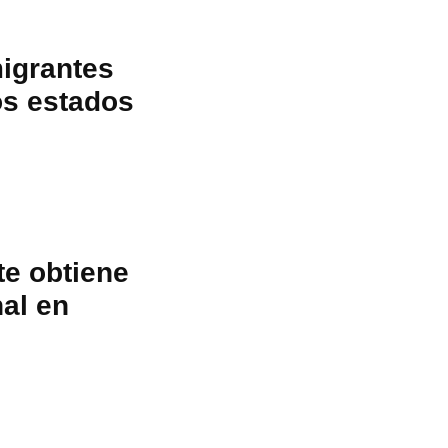
migrantes
os estados
e obtiene
nal en