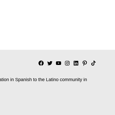
Facebook
Twitter
YouTube
Instagram
Linkedin
Pinterest
Tik
tok
ation in Spanish to the Latino community in