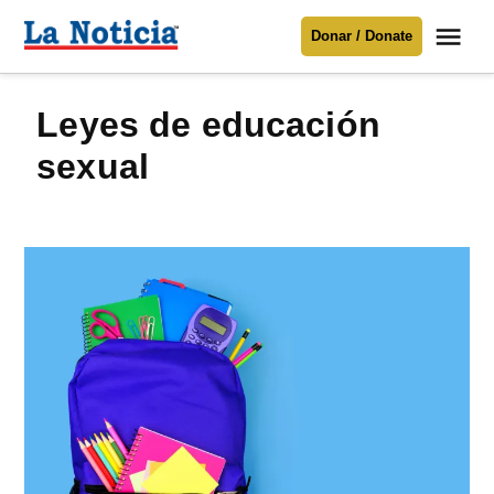
Saltar
Me
Donar / Donate
al
La
Noticia
contenido
leyes de educación
Para mantenerte informado necesitamos
tu apoyo
.
sexual
Donar