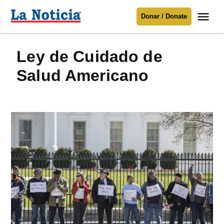
Saltar
Me
Donar / Donate
al
La
Noticia
contenido
Ley de Cuidado de
Para mantenerte informado necesitamos
tu apoyo
.
Salud Americano
Donar