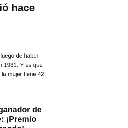
ió hace
 luego de haber
n 1981. Y es que
 la mujer tiene 42
 ganador de
e: ¡Premio