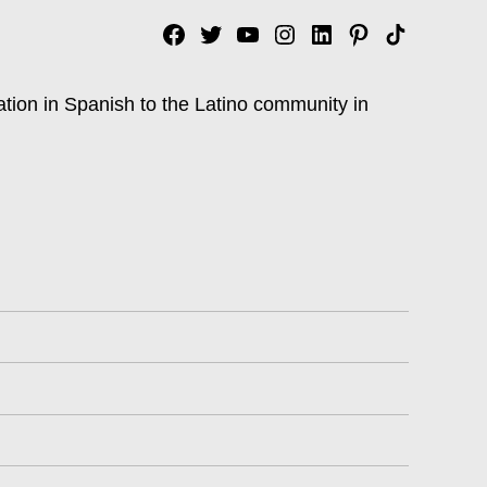
Facebook
Twitter
YouTube
Instagram
Linkedin
Pinterest
Tik
tok
ation in Spanish to the Latino community in