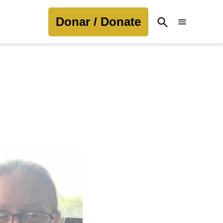
Donar / Donate
Open
Search