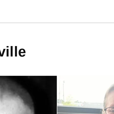
cia
tu apoyo
.
ville
Donar