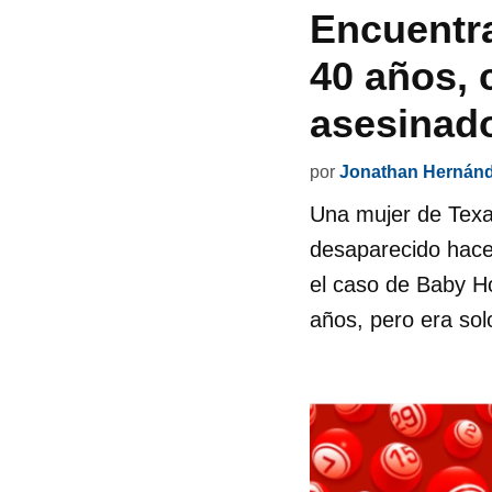
Encuentra
40 años, 
asesinad
por
Jonathan Hernán
Una mujer de Texa
desaparecido hace
el caso de Baby Ho
años, pero era so