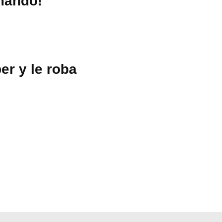
amando!
er y le roba