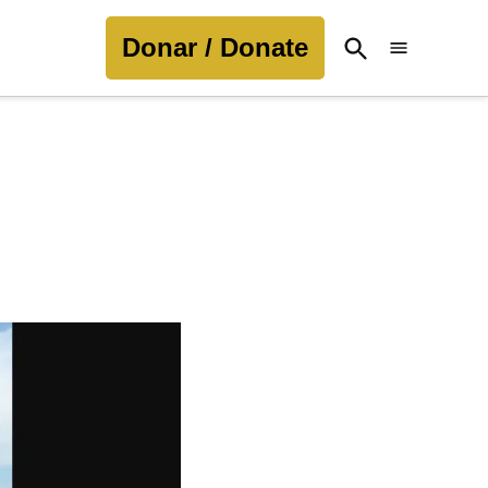
Donar / Donate
Open
Search