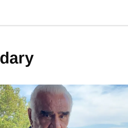
cia
tu apoyo
.
ndary
Donar