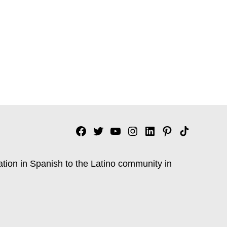
Facebook
Twitter
YouTube
Instagram
Linkedin
Pinterest
Tik
tok
ation in Spanish to the Latino community in