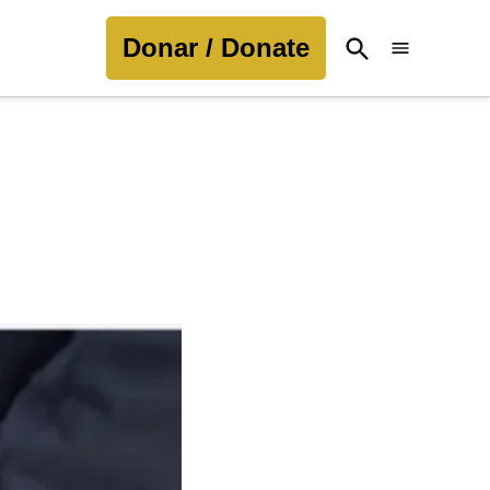
Donar / Donate
Open
Search