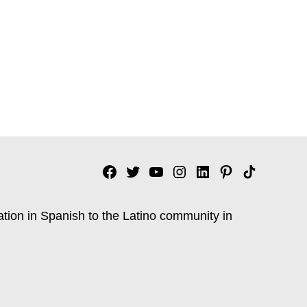
Facebook
Twitter
YouTube
Instagram
Linkedin
Pinterest
Tik
tok
ation in Spanish to the Latino community in