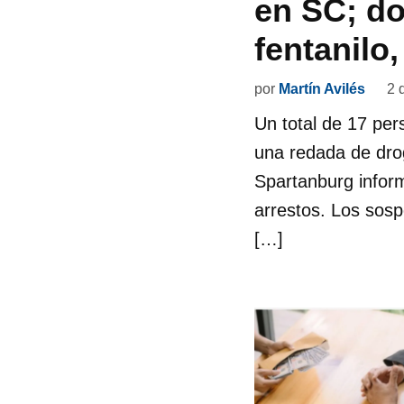
en SC; do
fentanilo
por
Martín Avilés
2 
Un total de 17 per
una redada de drog
Spartanburg inform
arrestos. Los sos
[…]