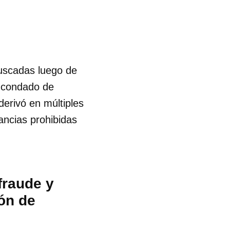
n
buscadas luego de
l condado de
erivó en múltiples
ancias prohibidas
 fraude y
ón de