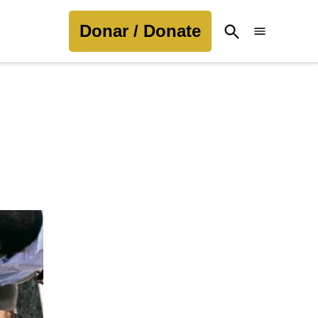
Donar / Donate
Open
Search