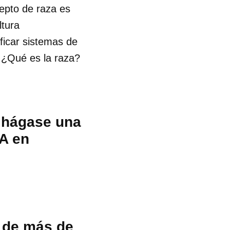
cepto de raza es
ltura
ificar sistemas de
. ¿Qué es la raza?
y hágase una
A en
 de más de