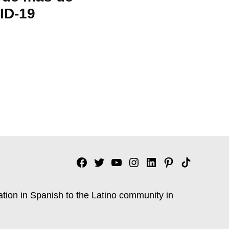
ID-19
Facebook
Twitter
YouTube
Instagram
Linkedin
Pinterest
Tik
tok
ation in Spanish to the Latino community in