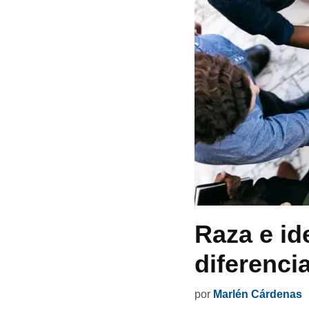
Raza e id
diferenci
por
Marlén Cárdenas