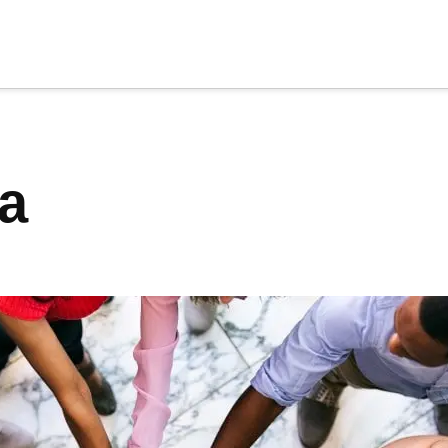
cia
tu apoyo
.
za
Donar