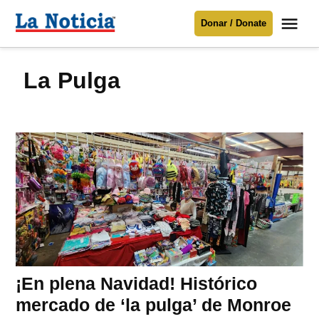
Saltar
Me
Donar / Donate
al
La
Noticia
contenido
La Pulga
Para mantenerte informado necesitamos
tu apoyo
.
Donar
¡En plena Navidad! Histórico
mercado de ‘la pulga’ de Monroe