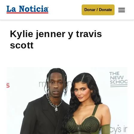
Saltar
Me
Donar / Donate
al
La
Noticia
contenido
kylie jenner y travis
Para mantenerte informado necesitamos
tu apoyo
.
scott
Donar