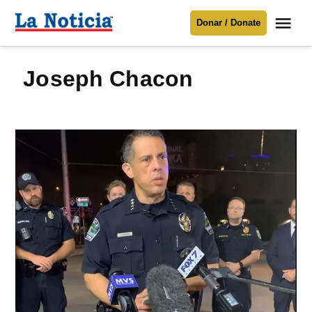
Saltar
Me
Donar / Donate
al
La
Noticia
contenido
Joseph Chacon
Para mantenerte informado necesitamos
tu apoyo
.
Donar