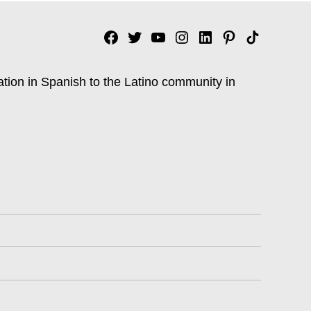
Facebook
Twitter
YouTube
Instagram
Linkedin
Pinterest
Tik
tok
ation in Spanish to the Latino community in