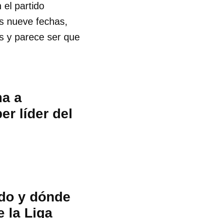
 el partido
as nueve fechas,
os y parece ser que
ma a
r líder del
ndo y dónde
e la Liga