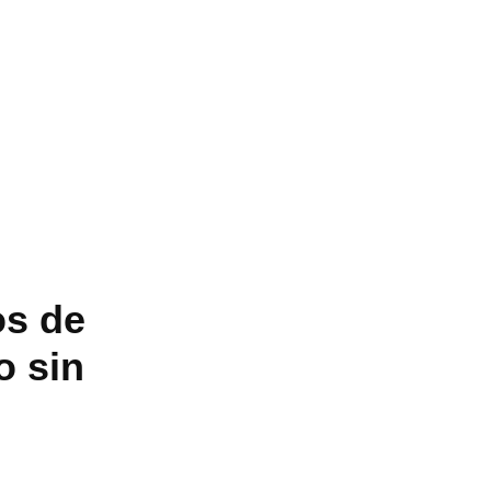
os de
o sin