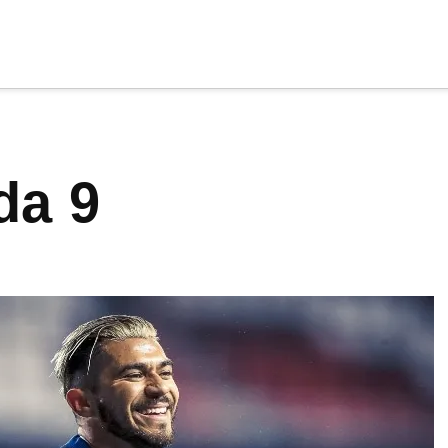
cia
tu apoyo
.
da 9
Donar