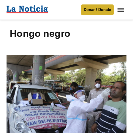
Saltar
Me
Donar / Donate
al
La
Noticia
contenido
hongo negro
Para mantenerte informado necesitamos
tu apoyo
.
Donar