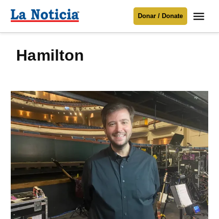
Saltar
Me
Donar / Donate
al
La
Noticia
contenido
Hamilton
Para mantenerte informado necesitamos
tu apoyo
.
Donar