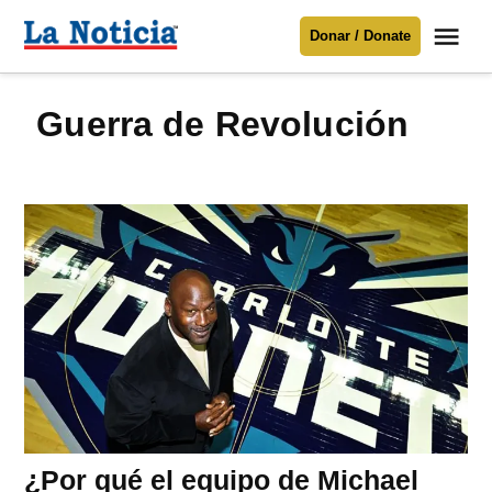
Saltar
Me
Donar / Donate
al
La
Noticia
contenido
Guerra de Revolución
Para mantenerte informado necesitamos
tu apoyo
.
Donar
¿Por qué el equipo de Michael