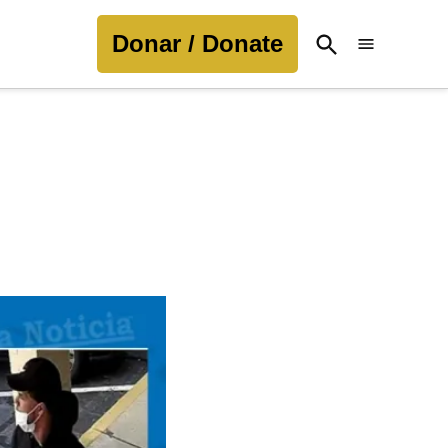
Donar / Donate
Open
Search