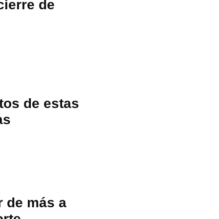
cierre de
tos de estas
as
r de más a
orte