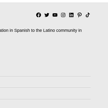
Facebook
Twitter
YouTube
Instagram
Linkedin
Pinterest
Tik
tok
ation in Spanish to the Latino community in