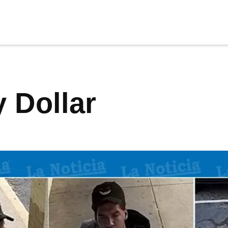
cia
tu apoyo
.
y Dollar
Donar