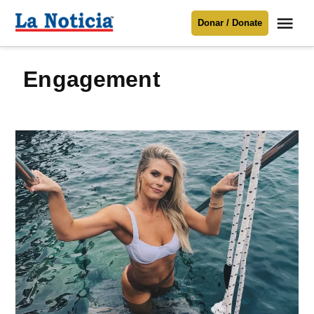
Saltar
Me
Donar / Donate
al
La
Noticia
contenido
engagement
Para mantenerte informado necesitamos
tu apoyo
.
Donar