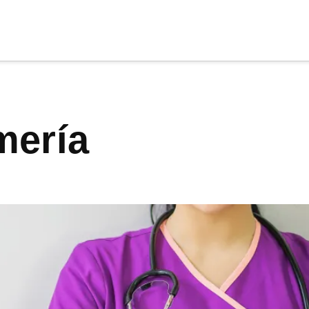
cia
tu apoyo
.
rmería
Donar