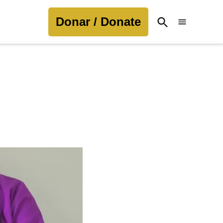
Donar / Donate
Open
Search