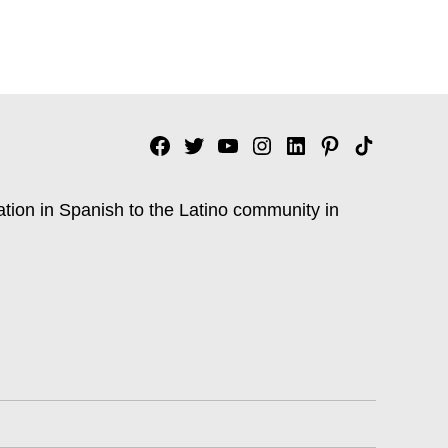
Facebook
Twitter
YouTube
Instagram
Linkedin
Pinterest
Tik
tok
ation in Spanish to the Latino community in