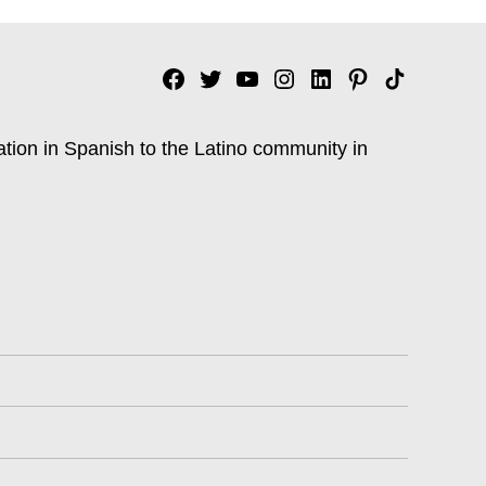
Facebook
Twitter
YouTube
Instagram
Linkedin
Pinterest
Tik
tok
ation in Spanish to the Latino community in