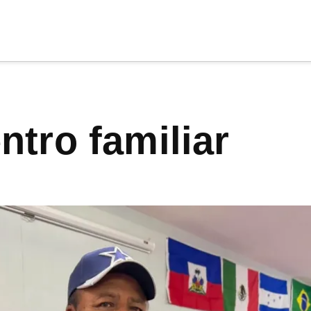
cia
tu apoyo
.
ntro familiar
Donar