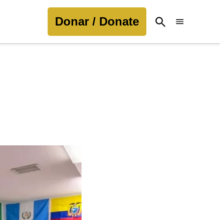
Donar / Donate
Open
Search