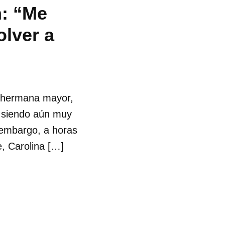
n: “Me
olver a
u hermana mayor,
 siendo aún muy
 embargo, a horas
, Carolina […]