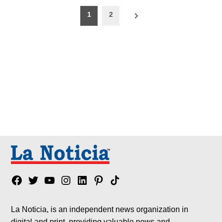
Paginación
1
2
de
entradas
Facebook
Twitter
YouTube
Instagram
Linkedin
Pinterest
Tik
tok
La Noticia, is an independent news organization in
digital and print, providing valuable news and