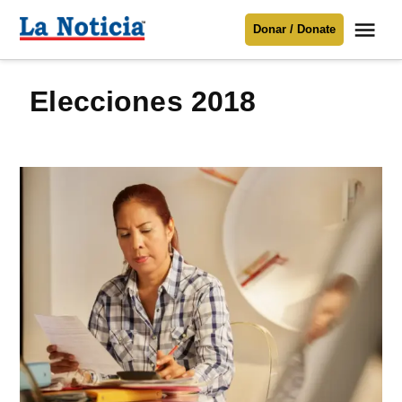
Saltar
Me
Donar / Donate
al
La
Noticia
contenido
elecciones 2018
Para mantenerte informado necesitamos
tu apoyo
.
Donar