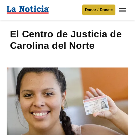
Saltar
Me
Donar / Donate
al
La
Noticia
contenido
el Centro de Justicia de
Para mantenerte informado necesitamos
tu apoyo
.
Carolina del Norte
Donar