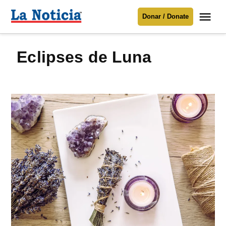
Saltar
Me
Donar / Donate
al
La
Noticia
contenido
eclipses de Luna
Para mantenerte informado necesitamos
tu apoyo
.
Donar