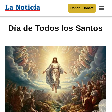
Saltar
Me
Donar / Donate
al
La
Noticia
contenido
Día de Todos los Santos
Para mantenerte informado necesitamos
tu apoyo
.
Donar