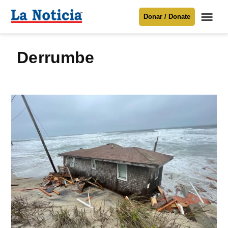
Saltar
Me
Donar / Donate
al
La
Noticia
contenido
Derrumbe
Para mantenerte informado necesitamos
tu apoyo
.
Donar