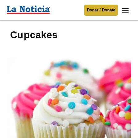
Saltar
Me
Donar / Donate
al
La
Noticia
contenido
cupcakes
Para mantenerte informado necesitamos
tu apoyo
.
Donar