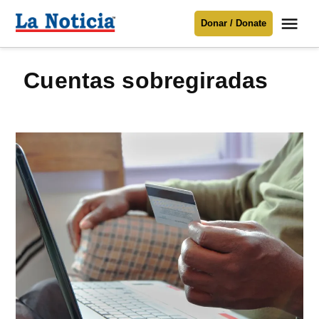
Saltar
Me
Donar / Donate
al
La
Noticia
contenido
Cuentas sobregiradas
Para mantenerte informado necesitamos
tu apoyo
.
Donar