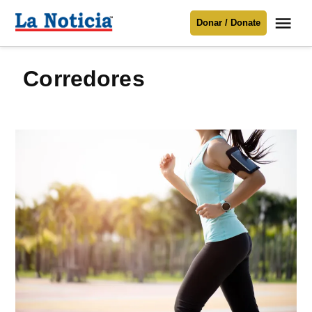
Saltar
Me
Donar / Donate
al
La
Noticia
contenido
corredores
Para mantenerte informado necesitamos
tu apoyo
.
Donar